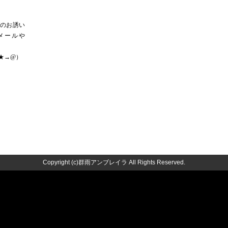
ブのお誘い
メールや
om（★→@）
Copyright (c)群雨アンブレイラ All Rights Reserved.