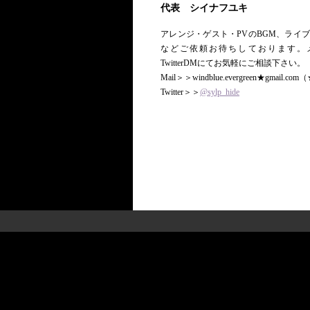
代表 シイナフユキ
アレンジ・ゲスト・PVのBGM、ライ
などご依頼お待ちしております。
TwitterDMにてお気軽にご相談下さい。
Mail＞＞windblue.evergreen★gmail.c
Twitter＞＞
@sylp_hide